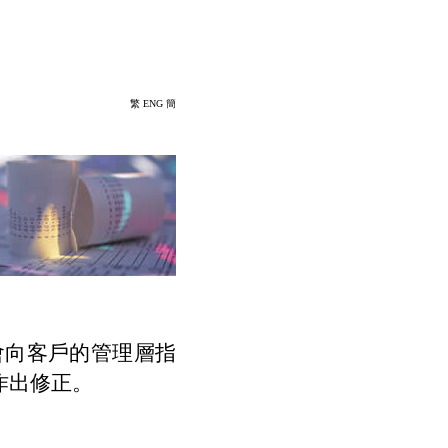
繁
ENG
簡
會向客戶的管理層指
作出修正。