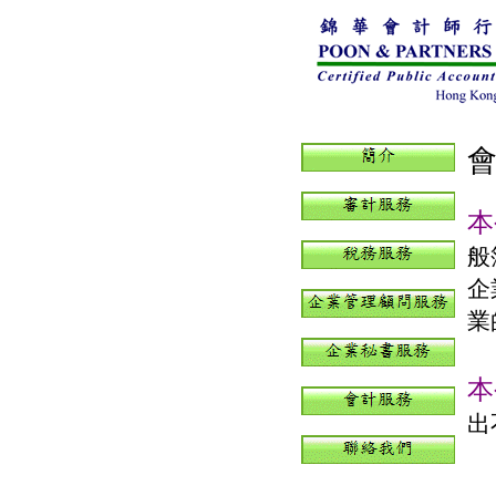
本
般
企
業
本
出